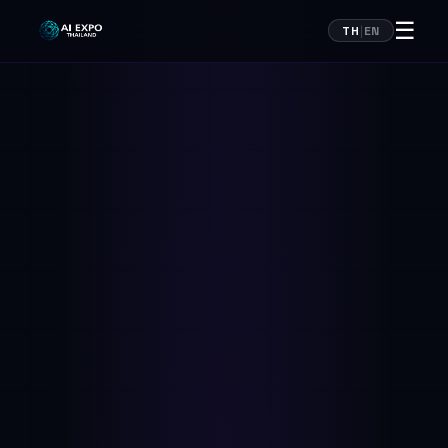
☰
TH
|
EN